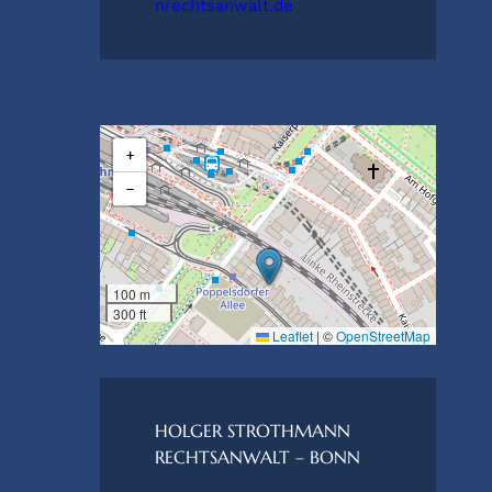
nrechtsanwalt.de
+
−
100 m
300 ft
Leaflet
|
©
OpenStreetMap
HOLGER STROTHMANN
RECHTSANWALT – BONN